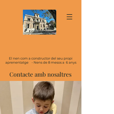
Parvulari Nostra Senyora
-Des de 1962-
El nen com a constructor del seu propi
aprenentatge - Nens de 8 mesos a 6 anys
Contacte amb
nosaltres